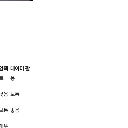
임팩
데이터 활
트
용
낮음
보통
보통
좋음
매우