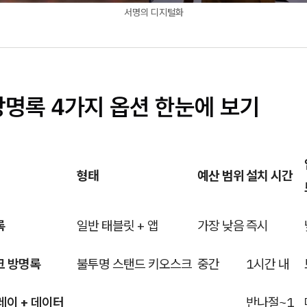
서명의 디지털화
방명록 4가지 옵션 한눈에 보기
형태
예산 범위
설치 시간
록
일반 태블릿 + 앱
가장 낮음
즉시
크 방명록
불투명 스탠드 키오스크
중간
1시간 내
플레이 + 데이터
반나절~1