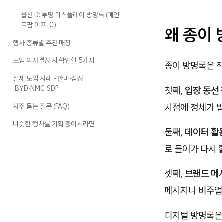
옵션 D: 투명 디스플레이 방명록 (페인
트팜 이프-C)
왜 종이
행사 종류별 추천 매칭
도입 의사결정 시 확인할 5가지
종이 방명록은 
실제 도입 사례 - 한미·삼성
·BYD·NMC·SDP
첫째,
입장 동선
시점에 정체가 발
자주 묻는 질문 (FAQ)
비슷한 행사를 기획 중이시라면
둘째,
데이터 활
로 들어가 다시
셋째,
브랜드 메
메시지나 비주얼
디지털 방명록은 